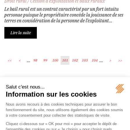
Droit rural
/
Cession d'exploitation et baux ruraux
Le bail rural est un contrat caractérisé par un fort intuitu
personae puisque le propriétaire concède la jouissance de ses
terres en considération de la personne de l’exploitant...
Lire la suite
...
...
<<
<
98
99
100
101
102
103
104
>
>>
Écosystème
Carrières
Honoraires