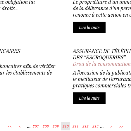
e obligation lui
Le propriétaire d'un immeu
droits...
de la délivrance d'un perm
renonce à cette action en c
Lire la suite
ANCAIRES
ASSURANCE DE TÉLÉPHO
DES “ESCROQUERIES”
Droit de la consommation
ancaires afin de vérifier
ar les établissements de
A l’occasion de la publica
le médiateur de l’assuran
pratiques commerciales tr
Lire la suite
...
...
<<
<
207
208
209
210
211
212
213
>
>>