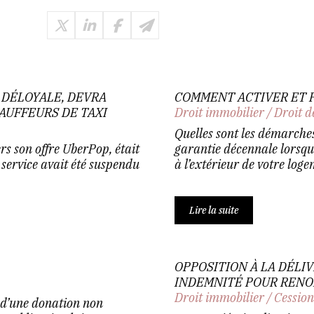
DÉLOYALE, DEVRA
COMMENT ACTIVER ET F
HAUFFEURS DE TAXI
Droit immobilier
/
Droit d
Quelles sont les démarches
ers son offre UberPop, était
garantie décennale lorsque
 service avait été suspendu
à l’extérieur de votre loge
Lire la suite
OPPOSITION À LA DÉLI
INDEMNITÉ POUR RENO
Droit immobilier
/
Cession
 d’une donation non