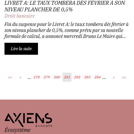
LIVRET A: LE TAUX TOMBERA DÈS FÉVRIER À SON
NIVEAU PLANCHER DE 0,5%
Droit bancaire
Fin du suspense pour le Livret A: le taux tombera dès février à
son niveau plancher de 0,5%, comme prévu par sa nouvelle
formule de calcul, a annoncé mercredi Bruno Le Maire qui...
Lire la suite
...
...
<<
<
278
279
280
281
282
283
284
>
>>
Écosystème