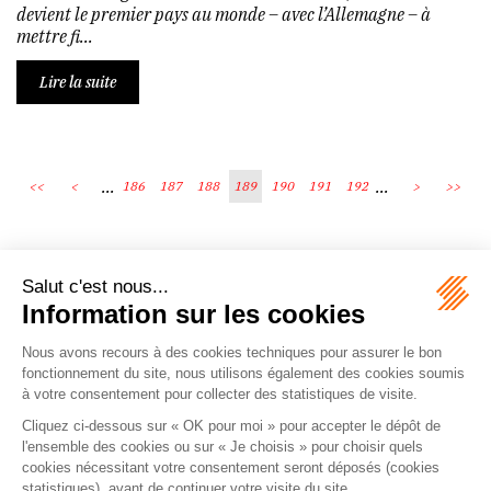
devient le premier pays au monde – avec l’Allemagne – à
mettre fi...
Lire la suite
...
...
<<
<
186
187
188
189
190
191
192
>
>>
Écosystème
Carrières
Honoraires
Contacts
Mentions légales