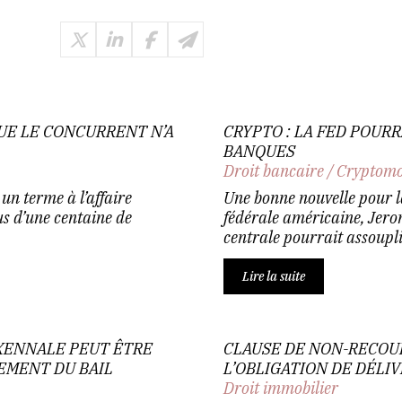
UE LE CONCURRENT N’A
CRYPTO : LA FED POUR
BANQUES
Droit bancaire
/
Cryptomo
un terme à l’affaire
Une bonne nouvelle pour la
s d’une centaine de
fédérale américaine, Jero
centrale pourrait assouplir 
Lire la suite
EXENNALE PEUT ÊTRE
CLAUSE DE NON-RECOUR
EMENT DU BAIL
L’OBLIGATION DE DÉLI
Droit immobilier