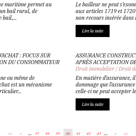
che maritime permet au
Le bailleur ne peut s’exon
un bail rural, de
aux articles 1719 et 1720
bail,...
non-recours insérée dans le
Lire la suite
’ACHAT : FOCUS SUR
ASSURANCE CONSTRUCTI
TION DU CONSOMMATEUR
APRÈS ACCEPTATION D
Droit immobilier
/
Droit d
hone ou même de
En matière d’assurance, il
’achat est un mécanisme
dommage que l’assurance o
iculier...
celle-ci ne peut accepter le
Lire la suite
...
...
<<
<
37
38
39
40
41
42
43
>
>>