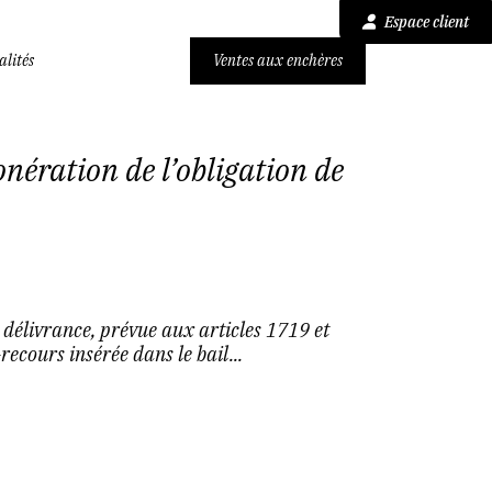
Espace client
alités
Ventes aux enchères
onération de l’obligation de
e délivrance, prévue aux articles 1719 et
ecours insérée dans le bail...