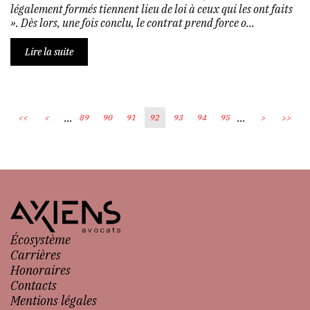
légalement formés tiennent lieu de loi à ceux qui les ont faits
». Dès lors, une fois conclu, le contrat prend force o...
Lire la suite
...
...
<<
<
89
90
91
92
93
94
95
>
>>
Écosystème
Carrières
Honoraires
Contacts
Mentions légales