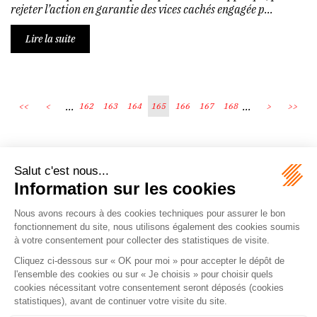
rejeter l’action en garantie des vices cachés engagée p...
Lire la suite
...
...
<<
<
162
163
164
165
166
167
168
>
>>
Écosystème
Carrières
Honoraires
Contacts
Mentions légales
Plan du site