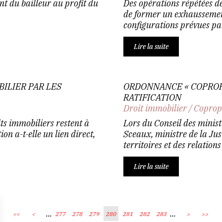
ent du bailleur au profit du
Des opérations répétées d
de former un exhaussement
configurations prévues par
Lire la suite
BILIER PAR LES
ORDONNANCE « COPROPR
RATIFICATION
Droit immobilier
/
Coprop
ts immobiliers restent à
Lors du Conseil des ministr
on a-t-elle un lien direct,
Sceaux, ministre de la Jus
territoires et des relations 
Lire la suite
...
...
<<
<
277
278
279
280
281
282
283
>
>>