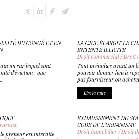
ULLITÉ DU CONGÉ ET EN
LA CJUE ÉLARGIT LE C
N
ENTENTE ILLICITE
Droit commercial
/
Droit 
ain nu sur lequel sont
Tout préjudice ayant un li
nité d’éviction - que
pouvoir donner lieu à répa
.
pas fournisseur ou acheteu
Lire la suite
TIQUE
EXHAUSSEMENT DU SOL 
 ruraux
CODE DE L’URBANISME
Droit immobilier
/
Droit d
 le preneur est interdite