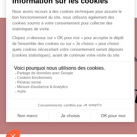
Écosystème
Carrières
Honoraires
Contacts
Me
le droit 