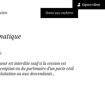
Espace client
alités
Ventes aux enchères
omatique
x
eur est interdite sauf si la cession est
conjoint ou du partenaire d’un pacte civil
ploitation ou aux descendants...