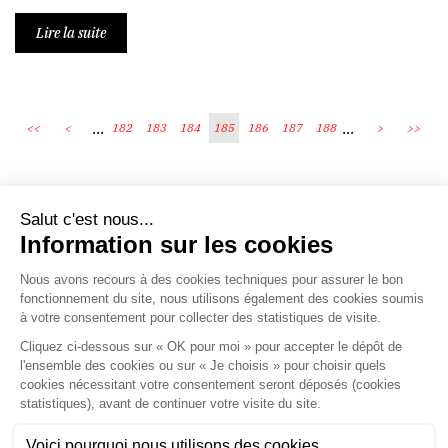
Lire la suite
...
...
<<
<
182
183
184
185
186
187
188
>
>>
Écosystème
Carrières
Honoraires
Contacts
Mentions légales
Plan du site
Espace client