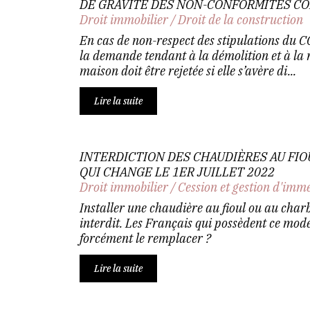
DE GRAVITÉ DES NON-CONFORMITÉS C
Droit immobilier
/
Droit de la construction
En cas de non-respect des stipulations du C
la demande tendant à la démolition et à la 
maison doit être rejetée si elle s’avère di...
Lire la suite
INTERDICTION DES CHAUDIÈRES AU FIO
QUI CHANGE LE 1ER JUILLET 2022
Droit immobilier
/
Cession et gestion d'imm
Installer une chaudière au fioul ou au cha
interdit. Les Français qui possèdent ce mode
forcément le remplacer ?
Lire la suite