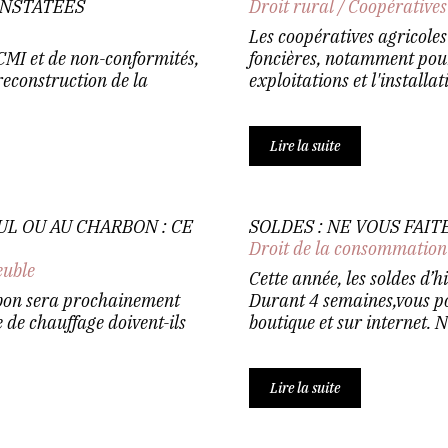
ONSTATÉES
Droit rural
/
Coopératives
Les coopératives agricole
CMI et de non-conformités,
foncières, notamment pour
reconstruction de la
exploitations et l'installat
Lire la suite
UL OU AU CHARBON : CE
SOLDES : NE VOUS FAITE
Droit de la consommation
euble
Cette année, les soldes d’h
rbon sera prochainement
Durant 4 semaines,vous pou
 de chauffage doivent-ils
boutique et sur internet. N
Lire la suite