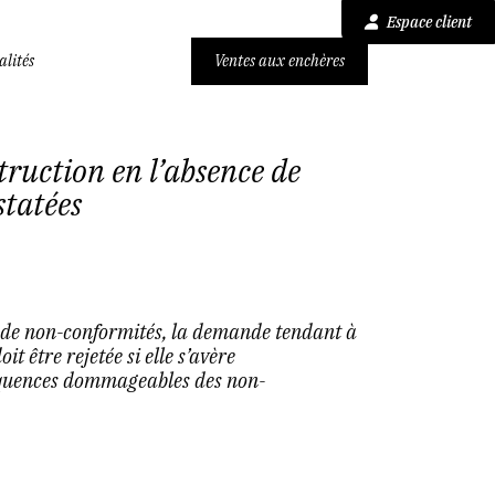
Espace client
alités
Ventes aux enchères
ruction en l’absence de
statées
t de non-conformités, la demande tendant à
t être rejetée si elle s’avère
équences dommageables des non-