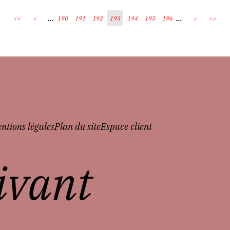
...
...
<<
<
190
191
192
193
194
195
196
>
>>
ntions légales
Plan du site
Espace client
vivant