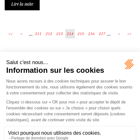
Lire la suite
...
...
<<
<
211
212
213
214
215
216
217
>
>>
Écosystème
Carrières
Honoraires
Contacts
Mentions légales
Plan du site
Espace client