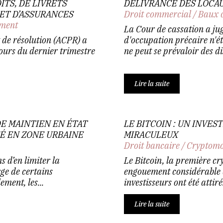
TS, DE LIVRETS
DÉLIVRANCE DES LOCA
 ET D’ASSURANCES
Droit commercial
/
Baux 
ement
La Cour de cassation a jug
t de résolution (ACPR) a
d'occupation précaire n'ét
ours du dernier trimestre
ne peut se prévaloir des di
Lire la suite
E MAINTIEN EN ÉTAT
LE BITCOIN : UN INVE
SÉ EN ZONE URBAINE
MIRACULEUX
Droit bancaire
/
Cryptomo
s d’en limiter la
Le Bitcoin, la première cr
ge de certains
engouement considérable 
ment, les...
investisseurs ont été attir
Lire la suite