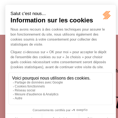
Écosystème
Carrières
Honoraires
Contacts
Me
le droit 