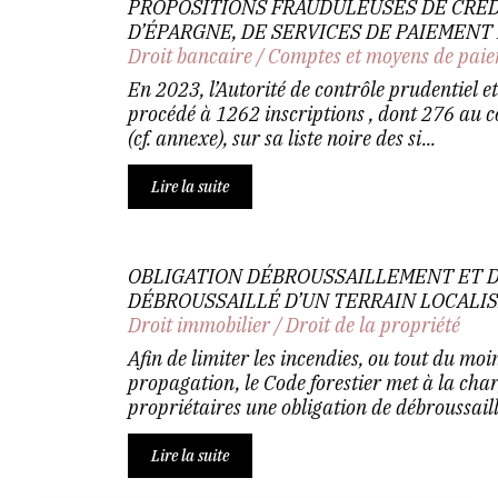
PROPOSITIONS FRAUDULEUSES DE CRÉDI
D’ÉPARGNE, DE SERVICES DE PAIEMENT
Droit bancaire
/
Comptes et moyens de pai
En 2023, l’Autorité de contrôle prudentiel e
procédé à 1262 inscriptions , dont 276 au c
(cf. annexe), sur sa liste noire des si...
Lire la suite
OBLIGATION DÉBROUSSAILLEMENT ET D
DÉBROUSSAILLÉ D’UN TERRAIN LOCALI
Droit immobilier
/
Droit de la propriété
Afin de limiter les incendies, ou tout du moin
propagation, le Code forestier met à la char
propriétaires une obligation de débroussaille
Lire la suite