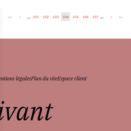
...
...
<<
<
101
102
103
104
105
106
107
>
>>
ntions légales
Plan du site
Espace client
vivant