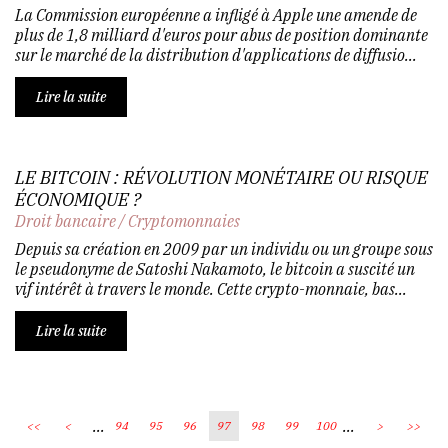
La Commission européenne a infligé à Apple une amende de
plus de 1,8 milliard d'euros pour abus de position dominante
sur le marché de la distribution d'applications de diffusio...
Lire la suite
LE BITCOIN : RÉVOLUTION MONÉTAIRE OU RISQUE
ÉCONOMIQUE ?
Droit bancaire
/
Cryptomonnaies
Depuis sa création en 2009 par un individu ou un groupe sous
le pseudonyme de Satoshi Nakamoto, le bitcoin a suscité un
vif intérêt à travers le monde. Cette crypto-monnaie, bas...
Lire la suite
...
...
<<
<
94
95
96
97
98
99
100
>
>>