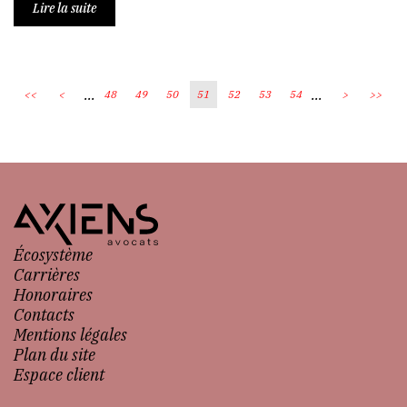
Lire la suite
...
...
<<
<
48
49
50
51
52
53
54
>
>>
Écosystème
Carrières
Honoraires
Contacts
Mentions légales
Plan du site
Espace client