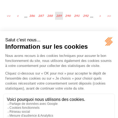
...
...
<<
<
286
287
288
289
290
291
292
>
>>
Écosystème
Carrières
Honoraires
Contacts
Mentions légales
Plan du site
Espace client
le droit vivant