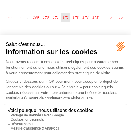
...
...
<<
<
169
170
171
172
173
174
175
>
>>
Écosystème
Carrières
Honoraires
Contacts
Mentions légales
Plan du site
Espace client
le droit vivant