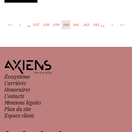
...
...
<<
<
157
158
159
160
161
162
163
>
>>
Écosystème
Carrières
Honoraires
Contacts
Mentions légales
Plan du site
Espace client