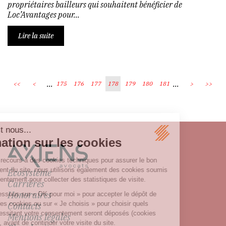
propriétaires bailleurs qui souhaitent bénéficier de
Loc’Avantages pour...
Lire la suite
...
...
<<
<
175
176
177
178
179
180
181
>
>>
Écosystème
Carrières
Honoraires
Contacts
Mentions légales