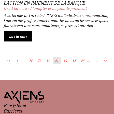
L’ACTION EN PAIEMENT DE LA BANQUE
Droit bancaire
/
Comptes et moyens de paiement
Aux termes de l’article L.218-2 du Code de la consommation,
l'action des professionnels, pour les biens ou les services qu'ils
fournissent aux consommateurs, se prescrit par deu...
Lire la suite
...
...
<<
<
78
79
80
81
82
83
84
>
>>
Écosystème
Carrières