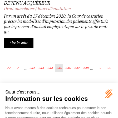
DEVENU ACQUÉREUR
Droit immobilier
/
Baux d'habitation
Par un arrêt du 17 décembre 2020, la Cour de cassation
précise les modalités d’imputation des paiements effectués
par le preneur d’un bail emphytéotique sur le prix de vente
du...
Lire la suite
...
...
<<
<
232
233
234
235
236
237
238
>
>>
Écosystème