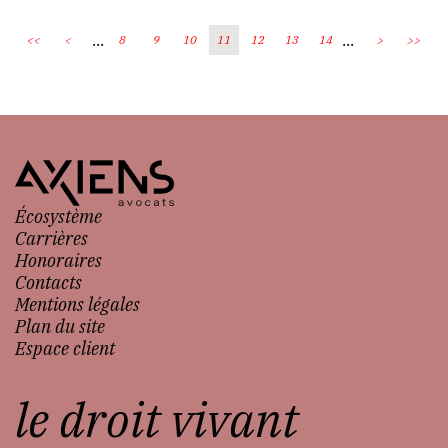
...
...
<<
<
8
9
10
11
12
13
14
>
>>
Écosystème
Carrières
Honoraires
Contacts
Mentions légales
Plan du site
Espace client
le droit vivant