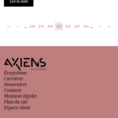
Lire la suite
...
...
<<
<
218
219
220
221
222
223
224
>
>>
Écosystème
Carrières
Honoraires
Contacts
Mentions légales
Plan du site
Espace client