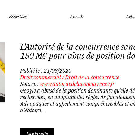
Expertises
Avocats
Actu
L'Autorité de la concurrence sa
150 M€ pour abus de position d
Publié le :
21/08/2020
Droit commercial
/
Droit de la concurrence
Source :
www.autoritedelaconcurrence.fr
Google a abusé de la position dominante qu’elle dét
recherches, en adoptant des règles de fonctionnem
Ads opaques et difficilement compréhensibles et en
aléatoire...
Lire la suite