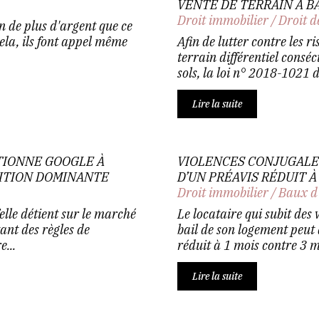
VENTE DE TERRAIN À B
Droit immobilier
/
Droit d
in de plus d'argent que ce
ela, ils font appel même
Afin de lutter contre les
terrain différentiel conséc
sols, la loi n° 2018-1021 d
Lire la suite
TIONNE GOOGLE À
VIOLENCES CONJUGALES
SITION DOMINANTE
D’UN PRÉAVIS RÉDUIT 
Droit immobilier
/
Baux d
elle détient sur le marché
Le locataire qui subit des 
ant des règles de
bail de son logement peut
...
réduit à 1 mois contre 3 
Lire la suite