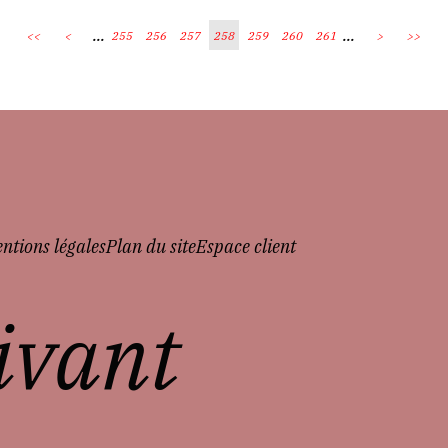
...
...
<<
<
255
256
257
258
259
260
261
>
>>
ntions légales
Plan du site
Espace client
vivant