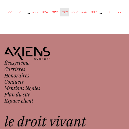
...
...
<<
<
325
326
327
328
329
330
331
>
>>
Écosystème
Carrières
Honoraires
Contacts
Mentions légales
Plan du site
Espace client
le droit vivant