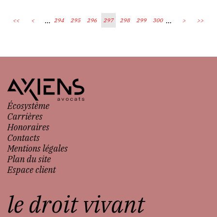
...
...
<<
<
294
295
296
297
298
299
300
>
>>
Écosystème
Carrières
Honoraires
Contacts
Mentions légales
Plan du site
Espace client
le droit vivant