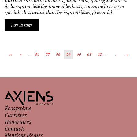
L'article 19-2 de la loi du 10 juillet 1965, qui régit le statut
de la copropriété des immeubles bâtis, concerne la réserve
spéciale de travaux dans les copropriétés, prévue à l...
Lire la suite
...
...
<<
<
56
57
58
59
60
61
62
>
>>
Écosystème
Carrières
Honoraires
Contacts
Mentions légales