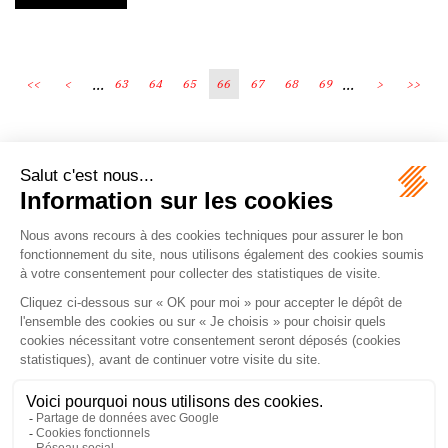
...
...
<<
<
63
64
65
66
67
68
69
>
>>
Écosystème
Carrières
Honoraires
Contacts
Mentions légales
Plan du site
Espace client