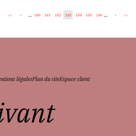
...
...
<<
<
180
181
182
183
184
185
186
>
>>
ntions légales
Plan du site
Espace client
vivant