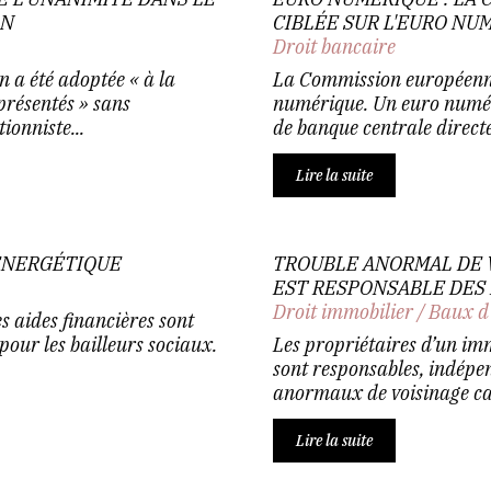
ON
CIBLÉE SUR L'EURO NU
Droit bancaire
n a été adoptée « à la
La Commission européenne 
présentés » sans
numérique. Un euro numér
onniste...
de banque centrale directe
Lire la suite
 ÉNERGÉTIQUE
TROUBLE ANORMAL DE V
EST RESPONSABLE DES
Droit immobilier
/
Baux d
s aides financières sont
pour les bailleurs sociaux.
Les propriétaires d’un im
sont responsables, indépe
anormaux de voisinage caus
Lire la suite