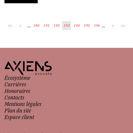
...
...
<<
<
190
191
192
193
194
195
196
>
>>
Écosystème
Carrières
Honoraires
Contacts
Mentions légales
Plan du site
Espace client