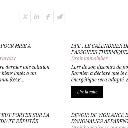
 POUR MISE À
DPE : LE CALENDRIER D
PASSOIRES THERMIQUE
 ruraux
Droit immobilier
re dernier une solution
Lors de son discours de po
 biens loués à un
Barnier, a déclaré que le
mun (GAE...
énergétique sera adapté. En 
Lire la suite
PEUT PORTER SUR LA
DEVOIR DE VIGILANCE 
MÉDIATE RÉPUTÉE
D’ANOMALIES APPAREN
Droit bancaire
/
Comptes 