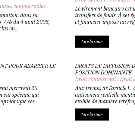
anties commerciales
Le virement bancaire est 
ommation, dans sa
transfert de fonds. À cet 
08-776 du 4 août 2008,
et financier impose un rég
lus en...
Lire la suite
ENT POUR ABAISSER LE
DROITS DE DIFFUSION 
POSITION DOMINANTE
Droit commercial
/
Droit 
tenu mercredi 25
Aux termes de l’article L
n européenne qui
anticoncurrentielle mentio
ups lorsque ces...
établie de manière irréfrag
Lire la suite