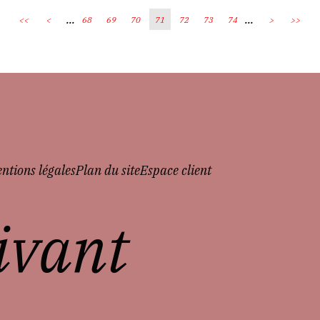
...
...
<<
<
68
69
70
71
72
73
74
>
>>
ntions légales
Plan du site
Espace client
vivant