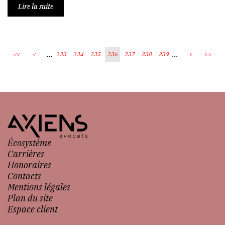
Lire la suite
...
...
<<
<
233
234
235
236
237
238
239
>
>>
Écosystème
Carrières
Honoraires
Contacts
Mentions légales
Plan du site
Espace client