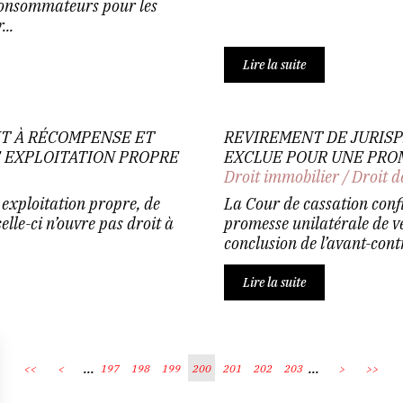
consommateurs pour les
..
Lire la suite
IT À RÉCOMPENSE ET
REVIREMENT DE JURIS
E EXPLOITATION PROPRE
EXCLUE POUR UNE PRO
Droit immobilier
/
Droit d
exploitation propre, de
La Cour de cassation conf
elle-ci n’ouvre pas droit à
promesse unilatérale de ve
conclusion de l’avant-contr
Lire la suite
...
...
<<
<
197
198
199
200
201
202
203
>
>>