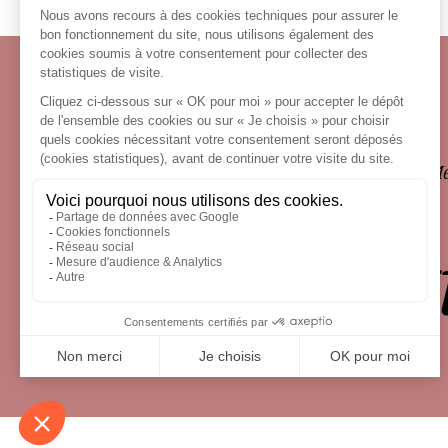
Écosystème
Carrières
Honoraires
Contacts
Me
le droit 