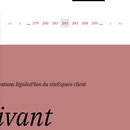
...
...
<<
<
279
280
281
282
283
284
285
>
>>
ntions légales
Plan du site
Espace client
vivant