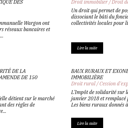
IQUE DES
Droit immobilier
/
Droit d
Un droit qui permet de pos
dissociant le bâti du fonci
 Emmanuelle Wargon ont
collectivités locales pour li
urs réseaux bancaires et
..
Lire la suite
RITÉ DE LA
BAUX RURAUX ET EXONÉ
AMENDE DE 150
IMMOBILIÈRE
Droit rural
/
Cession d'ex
L’Impôt de solidarité sur 
elle détient sur le marché
janvier 2018 et remplacé p
ant des règles de
Les biens ruraux donnés à b
...
Lire la suite