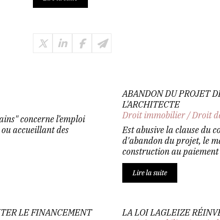
ABANDON DU PROJET D
L'ARCHITECTE
Droit immobilier
/
Droit d
ains" concerne l’emploi
 ou accueillant des
Est abusive la clause du c
d'abandon du projet, le ma
construction au paiement d
Lire la suite
ITER LE FINANCEMENT
LA LOI LAGLEIZE RÉINV