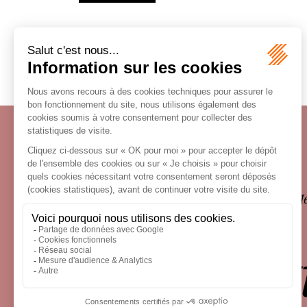
Écosystème
Carrières
Honoraires
Contacts
Me
le droit 