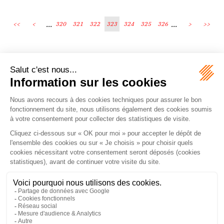
...
...
<<
<
320
321
322
323
324
325
326
>
>>
Écosystème
Carrières
Honoraires
Contacts
Mentions légales
Plan du site
Espace client
le droit vivant