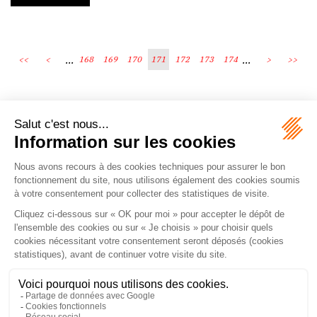
...
...
<<
<
168
169
170
171
172
173
174
>
>>
Écosystème
Carrières
Honoraires
Contacts
Mentions légales
Plan du site
Espace client