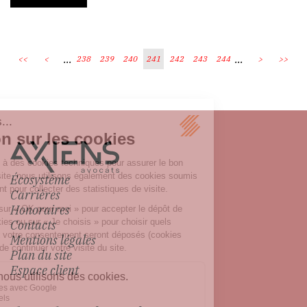
...
...
<<
<
238
239
240
241
242
243
244
>
>>
Écosystème
Carrières
Honoraires
Contacts
Mentions légales
Plan du site
Espace client