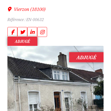
Vierzon (18100)
Référence :
EN-00632
ADJUGÉ
ADJUGÉ