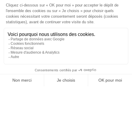
vous sera indiqué par le cabinet environ 8 jours avant la vente.
Vous engagez-vous à revendre le bien dans les 5 ans ?
L'engagement de revendre dans les 5 ans vous permet de bénéficier de
droits de mutation réduits sous certaines conditions.
Frais
Droit proportionnel HT
Le Droit proportionnel constitue l'émolument global auquel
l'avocat poursuivant et l'avocat adjudicataire ont droit. Le calcul
du droit proportionnel est assis sur le prix d'adjudication
conformément à l'article A444-191 du code de Commerce.
976.09
€
TVA sur droit proportionnel
195.22
€