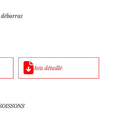
n débarras
Avis détaillé
e SOISSONS