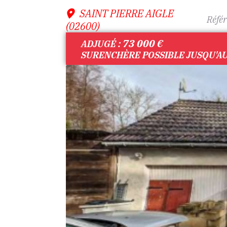
SAINT PIERRE AIGLE
Référ
(02600)
73 000
€
ADJUGÉ :
SURENCHÈRE POSSIBLE JUSQU'AU 