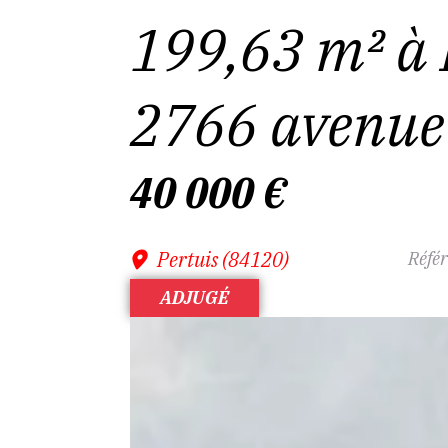
199,63 m² à
2766 avenue 
40 000
€
Pertuis (84120)
Référ
ADJUGÉ