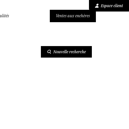
Espace client
alités
Ventes aux enchères
viduelle de 199,63 m² à PERTUIS (84120 - 2766 avenue de Malespine)
Nouvelle recherche