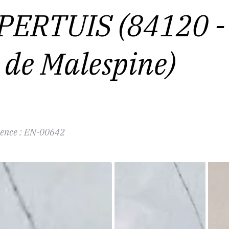
 PERTUIS (84120 -
de Malespine)
ence :
EN-00642