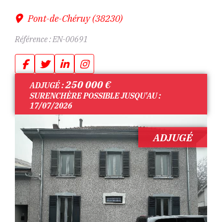
Pont-de-Chéruy (38230)
Référence :
EN-00691
250 000
€
ADJUGÉ :
SURENCHÈRE POSSIBLE JUSQU'AU :
17/07/2026
ADJUGÉ