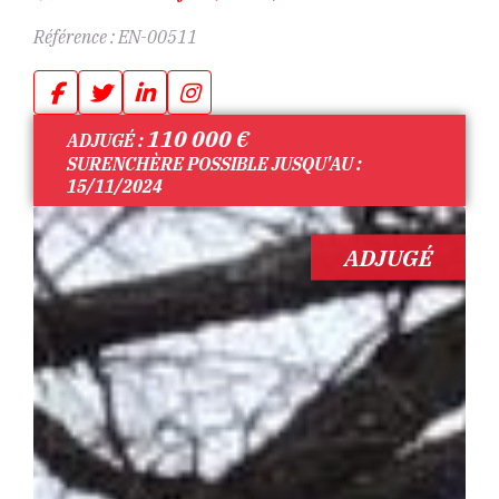
Référence :
EN-00511
110 000
€
ADJUGÉ :
SURENCHÈRE POSSIBLE JUSQU'AU :
15/11/2024
ADJUGÉ