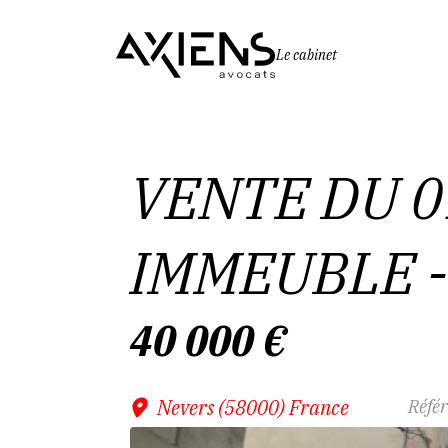
Le cabinet
VENTE DU 01
IMMEUBLE -
40 000
€
Nevers (58000) France
Référ