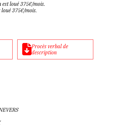
 est loué 375€/mois.
t loué 375€/mois.
Procès verbal de
description
e NEVERS
X