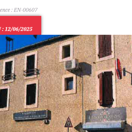
ence :
EN-00607
: 12/06/2025