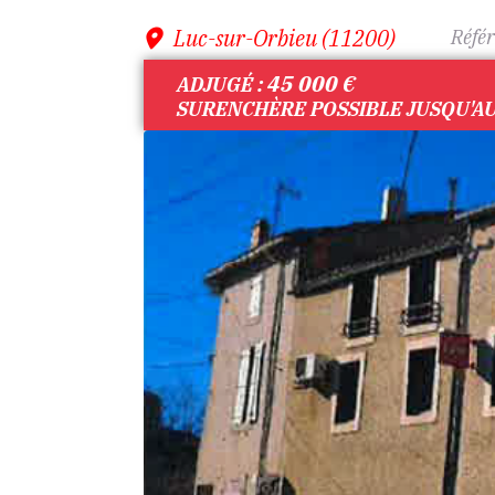
Luc-sur-Orbieu (11200)
Référ
45 000
€
ADJUGÉ :
SURENCHÈRE POSSIBLE JUSQU'AU 