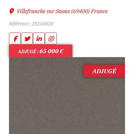
Villefranche sur Saone (69400) France
Référence :
20250828
65 000
€
ADJUGÉ :
ADJUGÉ