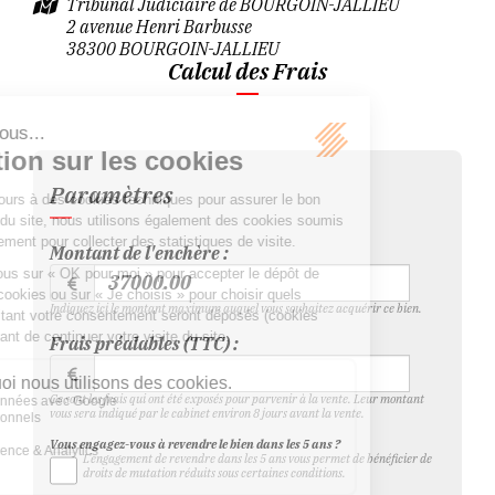
Tribunal Judiciaire de BOURGOIN-JALLIEU
2 avenue Henri Barbusse
38300 BOURGOIN-JALLIEU
Calcul des Frais
Paramètres
Montant de l'enchère :
Indiquez ici le montant maximum auquel vous souhaitez acquérir ce bien.
Frais préalables (TTC) :
Ce sont les frais qui ont été exposés pour parvenir à la vente. Leur montant
vous sera indiqué par le cabinet environ 8 jours avant la vente.
Vous engagez-vous à revendre le bien dans les 5 ans ?
L'engagement de revendre dans les 5 ans vous permet de bénéficier de
droits de mutation réduits sous certaines conditions.