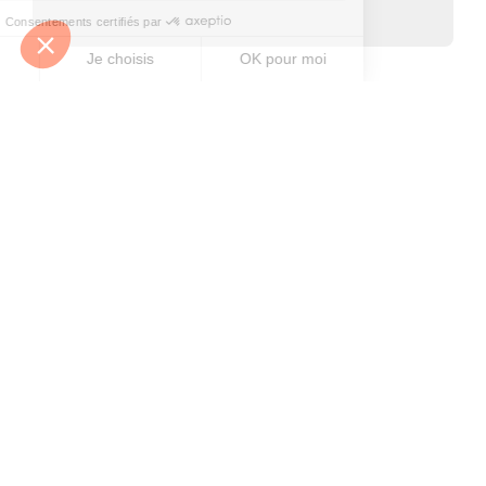
Frais
Droit proportionnel HT
Le Droit proportionnel constitue l'émolument global auquel
l'avocat poursuivant et l'avocat adjudicataire ont droit. Le calcul
du droit proportionnel est assis sur le prix d'adjudication
conformément à l'article A444-191 du code de Commerce.
1 207.97
€
TVA sur droit proportionnel
241.59
€
Droits de mutation
Ce sont les droits que vous devrez régler au Trésor Public une fois
l'adjudication devenue définitive.