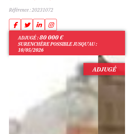
Référence :
20231072
80 000
€
ADJUGÉ :
SURENCHÈRE POSSIBLE JUSQU'AU :
10/05/2026
ADJUGÉ