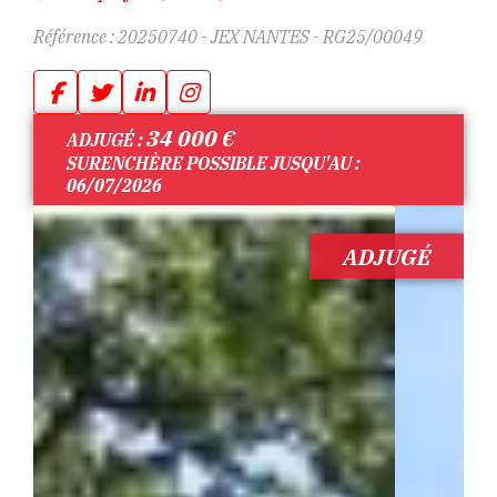
Référence :
20250740 - JEX NANTES - RG25/00049
34 000
€
ADJUGÉ :
SURENCHÈRE POSSIBLE JUSQU'AU :
06/07/2026
ADJUGÉ