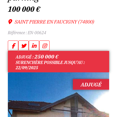
100 000
€
SAINT PIERRE EN FAUCIGNY (74800)
Référence :
EN-00624
250 000
€
ADJUGÉ :
SURENCHÈRE POSSIBLE JUSQU'AU :
22/09/2025
ADJUGÉ