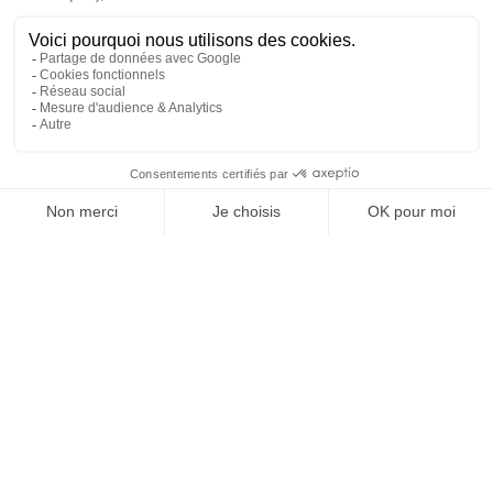
Montant de l'enchère :
Indiquez ici le montant maximum auquel vous souhaitez acquérir ce bien.
Frais préalables (TTC) :
Ce sont les frais qui ont été exposés pour parvenir à la vente. Leur montant
vous sera indiqué par le cabinet environ 8 jours avant la vente.
Vous engagez-vous à revendre le bien dans les 5 ans ?
L'engagement de revendre dans les 5 ans vous permet de bénéficier de
droits de mutation réduits sous certaines conditions.
Frais
Droit proportionnel HT
Le Droit proportionnel constitue l'émolument global auquel
l'avocat poursuivant et l'avocat adjudicataire ont droit. Le calcul
du droit proportionnel est assis sur le prix d'adjudication