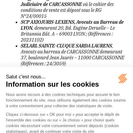
Judiciaire de CARCASSONNE
où le cahier des
conditions de vente est déposé sous le RG
N°24/00015
SCP AXIOJURIS-LEXIENS, Avocats au Barreau de
LYON
, demeurant 20, Bd. Eugène Deruelle – Le
Britannia Bât. A – 69003 LYON ; (Références :
20231102)
SELARL SAINTE-CLUQUE SARDA LAURENS
,
Avocats au barreau de CARCASSONNE demeurant
37, boulevard Jean Jaurès – 11000 CARCASSONNE
(Références : 24/3059)
Sur les sites internet
:
www.axiens.legal
et
www.encherespubliques.com
Calcul des Frais
Paramètres