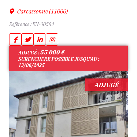
Carcassonne (11000)
Référence :
EN-00584
55 000
€
ADJUGÉ :
SURENCHÈRE POSSIBLE JUSQU'AU :
13/06/2025
ADJUGÉ